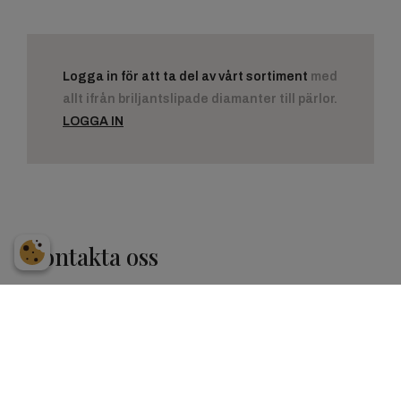
Logga in för att ta del av vårt sortiment
med
allt ifrån briljantslipade diamanter till pärlor.
LOGGA IN
Kontakta oss
Kom i kontakt med oss via
info@ahrenbecks.se
eller
ring oss på
031 - 13 63 83