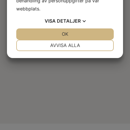
behandling av personuppgifter på vår
webbplats.
VISA
DETALJER
JA
NEJ
OK
JA
NEJ
NÖDVÄNDIG
INSTÄLLNINGAR
AVVISA ALLA
JA
NEJ
JA
NEJ
MARKNADSFÖRING
STATISTIK